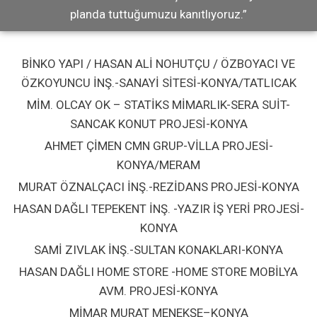
planda tuttuğumuzu kanıtlıyoruz.”
BİNKO YAPI / HASAN ALİ NOHUTÇU / ÖZBOYACI VE
ÖZKOYUNCU İNŞ.-SANAYİ SİTESİ-KONYA/TATLICAK
MİM. OLCAY OK – STATİKS MİMARLIK-SERA SUİT-
SANCAK KONUT PROJESİ-KONYA
AHMET ÇİMEN CMN GRUP-VİLLA PROJESİ-
KONYA/MERAM
MURAT ÖZNALÇACI İNŞ.-REZİDANS PROJESİ-KONYA
HASAN DAĞLI TEPEKENT İNŞ. -YAZIR İŞ YERİ PROJESİ-
KONYA
SAMİ ZIVLAK İNŞ.-SULTAN KONAKLARI-KONYA
HASAN DAĞLI HOME STORE -HOME STORE MOBİLYA
AVM. PROJESİ-KONYA
MİMAR MURAT MENEKŞE–KONYA